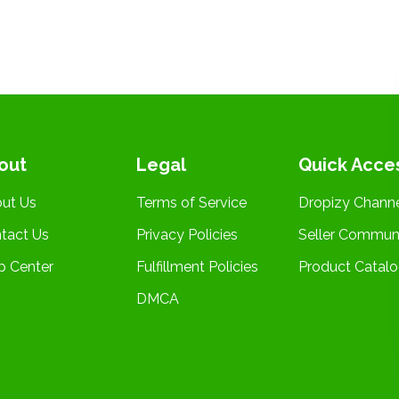
out
Legal
Quick Acce
ut Us
Terms of Service
Dropizy Chann
tact Us
Privacy Policies
Seller Commun
p Center
Fulfillment Policies
Product Catal
DMCA