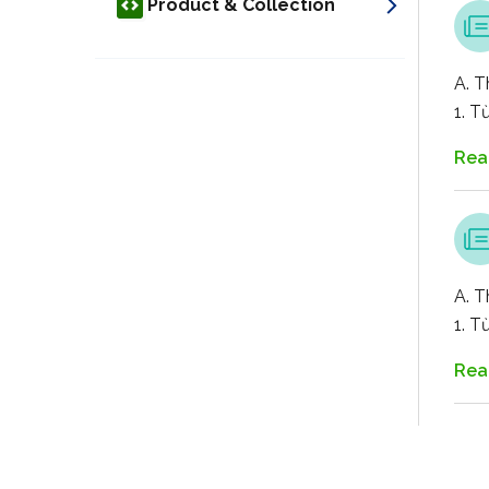
Product & Collection
A. T
1. T
Rea
A. 
1. T
Rea