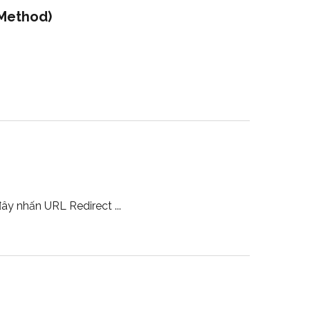
 Method)
 đây nhấn
URL Redirect ...