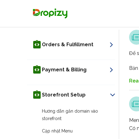
Orders & Fulfillment
Để s
Bản 
Payment & Billing
Rea
Storefront Setup
Hướng dẫn gắn domain vào
storefront
Menu
Có m
Cập nhật Menu