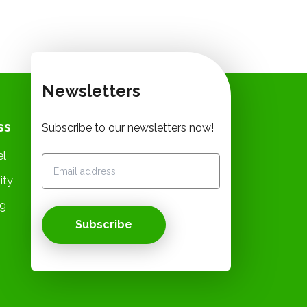
Newsletters
ss
Subscribe to our newsletters now!
el
ity
og
Subscribe